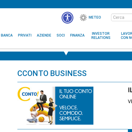
Cerca
METEO
nel
sito
INVESTOR
LAVO
BANCA
PRIVATI
AZIENDE
SOCI
FINANZA
RELATIONS
CON N
CCONTO BUSINESS
I
V