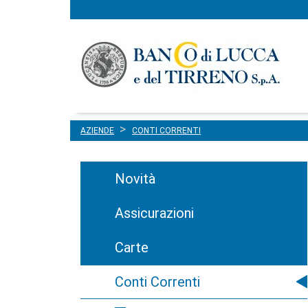
Menu
Salta al contenuto
principale
AZIENDE
CONTI CORRENTI
Novità
Assicurazioni
Carte
Conti Correnti