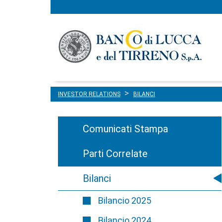
Menu
Salta al contenuto
principale
INVESTOR RELATIONS
BILANCI
Comunicati Stampa
Parti Correlate
Bilanci
Bilancio 2025
Bilancio 2024