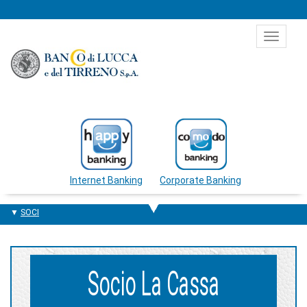
Salta al contenuto
Toggle
navigat
Internet Banking
Corporate Banking
SOCI
Socio La Cassa