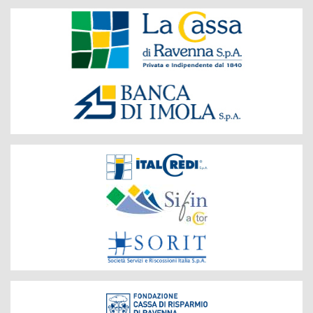
Banche
del
Gruppo
Società
del
Gruppo
Fondazione