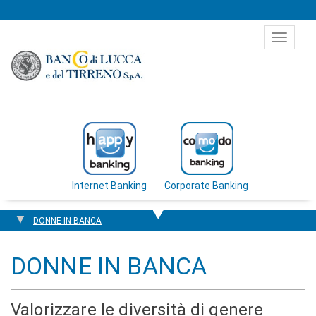
Salta al contenuto
Toggle
navigat
Internet Banking
Corporate Banking
DONNE IN BANCA
DONNE IN BANCA
Valorizzare le diversità di genere