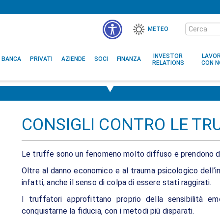
Cerca
METEO
nel
sito
INVESTOR
LAVO
BANCA
PRIVATI
AZIENDE
SOCI
FINANZA
RELATIONS
CON N
CONSIGLI CONTRO LE TRU
Le truffe sono un fenomeno molto diffuso e prendono di 
Oltre al danno economico e al trauma psicologico dell’in
infatti, anche il senso di colpa di essere stati raggirati.
I truffatori approfittano proprio della sensibilità em
conquistarne la fiducia, con i metodi più disparati.