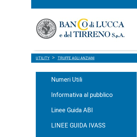
Menu
Salta al contenuto
principale
UTILITY
TRUFFE AGLI ANZIANI
Numeri Utili
Informativa al pubblico
Linee Guida ABI
LINEE GUIDA IVASS