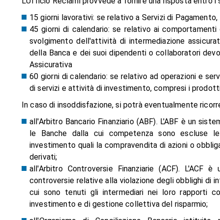
L'Ufficio Reclami provvede a fornire una risposta entro i
15 giorni lavorativi: se relativo a Servizi di Pagamento,
45 giorni di calendario: se relativo ai comportamenti
svolgimento dell'attività di intermediazione assicur
della Banca e dei suoi dipendenti o collaboratori dev
Assicurativa
60 giorni di calendario: se relativo ad operazioni e servi
di servizi e attività di investimento, compresi i prodott
In caso di insoddisfazione, si potrà eventualmente ricorr
all'Arbitro Bancario Finanziario
(ABF). L'ABF è un sistema
le Banche dalla cui competenza sono escluse le co
investimento quali la compravendita di azioni o obbligaz
derivati;
all'Arbitro Controversie Finanziarie
(ACF). L'ACF è un
controversie relative alla violazione degli obblighi di 
cui sono tenuti gli intermediari nei loro rapporti co
investimento e di gestione collettiva del risparmio;