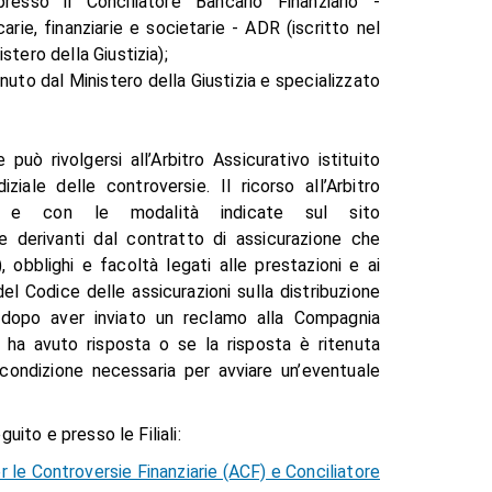
resso il Conciliatore Bancario Finanziario -
rie, finanziarie e societarie - ADR (iscritto nel
stero della Giustizia);
nuto dal Ministero della Giustizia e specializzato
uò rivolgersi all’Arbitro Assicurativo istituito
ziale delle controversie. Il ricorso all’Arbitro
ti e con le modalità indicate sul sito
ie derivanti dal contratto di assicurazione che
), obblighi e facoltà legati alle prestazioni e ai
del Codice delle assicurazioni sulla distribuzione
lo dopo aver inviato un reclamo alla Compagnia
n ha avuto risposta o se la risposta è ritenuta
è condizione necessaria per avviare un’eventuale
uito e presso le Filiali:
er le Controversie Finanziarie (ACF) e Conciliatore