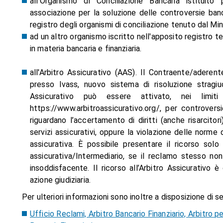
all'Organismo di Conciliazione Bancaria
istituito p
associazione per la soluzione delle controversie banca
registro degli organismi di conciliazione tenuto dal Mini
ad un altro organismo iscritto nell'apposito registro
te
in materia bancaria e finanziaria.
all'Arbitro Assicurativo (AAS).
Il Contraente/aderente p
presso Ivass, nuovo sistema di risoluzione stragiudi
Assicurativo può essere attivato, nei limi
https://www.arbitroassicurativo.org/, per controvers
riguardano l’accertamento di diritti (anche risarcitori
servizi assicurativi, oppure la violazione delle norme 
assicurativa. È possibile presentare il ricorso so
assicurativa/Intermediario, se il reclamo stesso no
insoddisfacente. Il ricorso all’Arbitro Assicurativo 
azione giudiziaria.
Per ulteriori informazioni sono inoltre a disposizione di seg
Ufficio Reclami, Arbitro Bancario Finanziario, Arbitro p