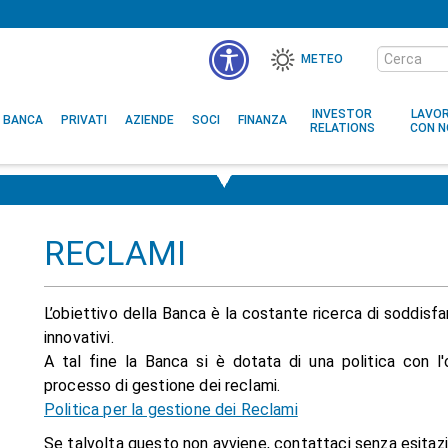
Cerca
METEO
nel
sito
INVESTOR
LAVO
BANCA
PRIVATI
AZIENDE
SOCI
FINANZA
RELATIONS
CON N
RECLAMI
L’obiettivo della Banca è la costante ricerca di soddisfar
innovativi.
A tal fine la Banca si è dotata di una politica con l'
processo di gestione dei reclami.
Politica per la gestione dei Reclami
Se talvolta questo non avviene, contattaci senza esitaz