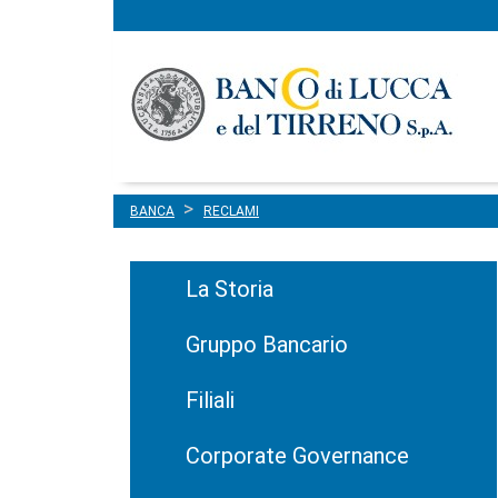
Menu
Salta al contenuto
principale
BANCA
RECLAMI
La Storia
Gruppo Bancario
Filiali
Corporate Governance