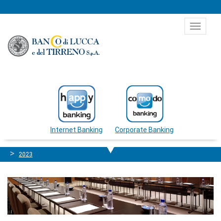
Salta al contenuto
Toggle
navigat
Internet Banking
Corporate Banking
2023