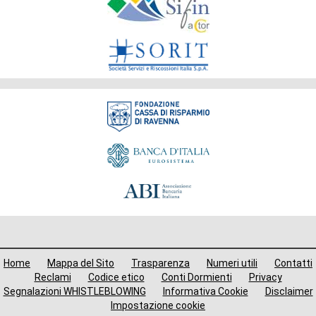
Gruppo
Fondazione
Menù
Home
Mappa del Sito
Trasparenza
Numeri utili
Contatti
i
Reclami
Codice etico
Conti Dormienti
Privacy
Segnalazioni WHISTLEBLOWING
Informativa Cookie
Disclaimer
avigazione
Impostazione cookie