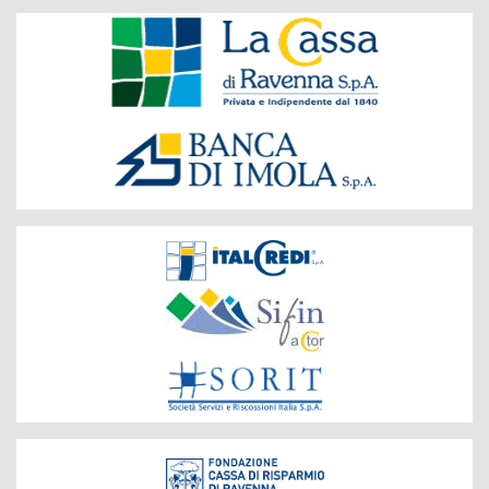
Banche
del
Gruppo
Società
del
Gruppo
Fondazione