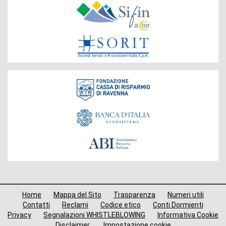
Gruppo
Fondazione
Menù
Home
Mappa del Sito
Trasparenza
Numeri utili
di
Contatti
Reclami
Codice etico
Conti Dormienti
Privacy
Segnalazioni WHISTLEBLOWING
Informativa Cookie
navigazione
Disclaimer
Impostazione cookie