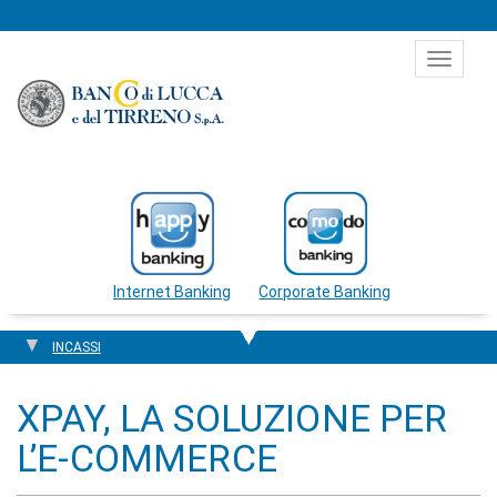
Salta al contenuto
Toggle
navigat
Internet Banking
Corporate Banking
INCASSI
XPAY, LA SOLUZIONE PER
L’E-COMMERCE