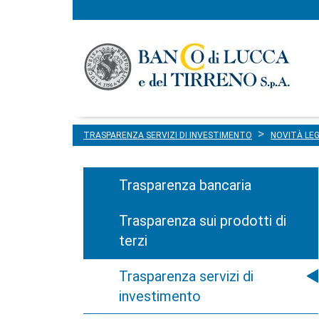
Menu
Salta al contenuto
principale
TRASPARENZA SERVIZI DI INVESTIMENTO
NOVITÀ LEG
Trasparenza bancaria
Trasparenza sui prodotti di
terzi
Trasparenza servizi di
investimento