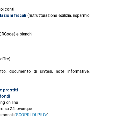
uoi conti
azioni fiscali
(ristrutturazione edilizia, risparmio
 QRCode) e bianchi
ndTre)
nto, documento di sintesi, note informative,
e prestiti
 fondi
ing on line
 ore su 24, ovunque
ersonali (
SCOPRI DI PIU'>
)