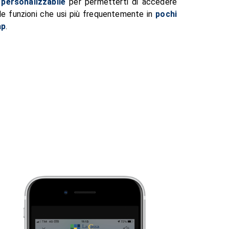
è
personalizzabile
per permetterti di accedere
lle funzioni che usi più frequentemente in
pochi
ap
.