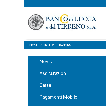
Menu
Salta al contenuto
principale
PRIVATI
INTERNET BANKING
Novità
Assicurazioni
Carte
Pagamenti Mobile