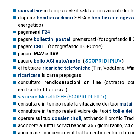
consultare
in tempo reale il saldo e i movimenti dei t
disporre
bonifi
ci
ordinari
SEPA e
bonifici con agevol
energetico)
pagamenti
F24
pagare
bollettini postali
premarcati (fotografando il
pagare
CBILL
(fotografando il QRCode)
pagare
MAV e RAV
pagare
bollo ACI auto/moto
(
SCOPRI DI PIU'>
)
effettuare
ricariche telefoniche
(Tim, Vodafone, Wi
ricaricare
la carta prepagata
consultare
rendicontazioni on line
(estratto co
rendiconto titoli, ecc...)
scaricare Modelli ISEE (SCOPRI DI PIU'>)
consultare in tempo reale la situazione dei tuoi
mutui 
consultare in tempo reale il valore dei tuoi
titoli e dei
operare sul tuo
dossier titoli
,
attivando il profilo Trad
accedere a tutti i servizi bancari 365 giorni l’anno, 24
aggiornare i consensi per il trattamento dei tuoi dati p