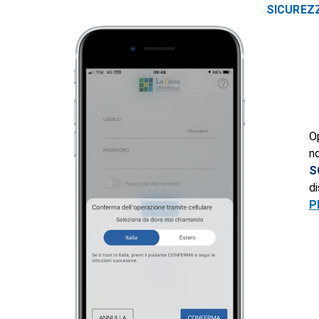
SICUREZ
O
n
S
d
P