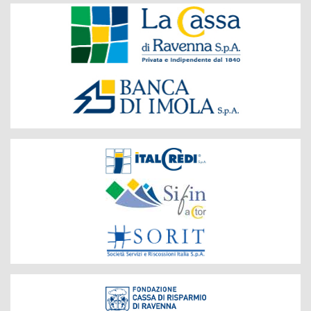
Banche
del
Gruppo
Società
del
Gruppo
Fondazione