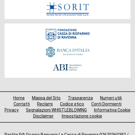
Fondazione
Menù
Home
Mappa del Sito
Trasparenza
Numeri utili
di
Contatti
Reclami
Codice etico
Conti Dormienti
Privacy
Segnalazioni WHISTLEBLOWING
Informativa Cookie
navigazione
Disclaimer
Impostazione cookie
footer
Partita IVA Gruppo Bancario La Cassa di Ravenna 02620360392 /