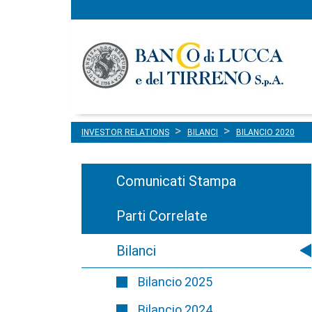
Menu
Salta al contenuto
principale
INVESTOR RELATIONS
BILANCI
BILANCIO 2020
Comunicati Stampa
Parti Correlate
Bilanci
Bilancio 2025
Bilancio 2024