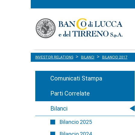
Menu
Salta al contenuto
principale
INVESTOR RELATIONS
BILANCI
BILANCIO 2017
Comunicati Stampa
Parti Correlate
Bilanci
Bilancio 2025
Bilancio 2024