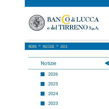
Menu
Salta al contenuto
principale
NEWS
NOTIZIE
2015
Notizie
2026
2025
2024
2023