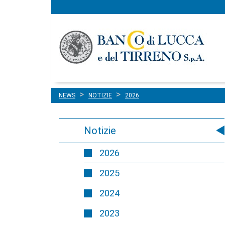
Menu
Salta al contenuto
principale
NEWS
NOTIZIE
2026
Notizie
2026
2025
2024
2023