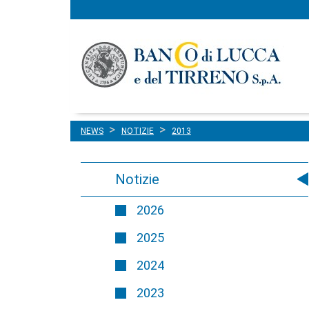
Menu
Salta al contenuto
principale
NEWS
NOTIZIE
2013
Notizie
2026
2025
2024
2023