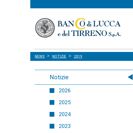
Menu
Salta al contenuto
principale
NEWS
NOTIZIE
2019
Notizie
2026
2025
2024
2023