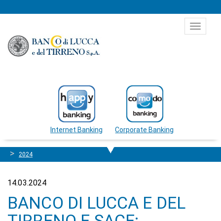
Salta al contenuto
Toggle
navigat
Internet Banking
Corporate Banking
2024
14.03.2024
BANCO DI LUCCA E DEL
TIRRENO E SACE: