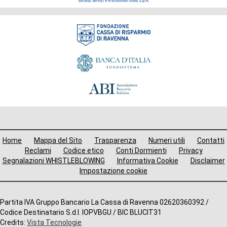
Fondazione
Menù
Home
Mappa del Sito
Trasparenza
Numeri utili
Contatti
i
Reclami
Codice etico
Conti Dormienti
Privacy
Segnalazioni WHISTLEBLOWING
Informativa Cookie
Disclaimer
avigazione
Impostazione cookie
ooter
Altre
Partita IVA Gruppo Bancario La Cassa di Ravenna 02620360392 /
Codice Destinatario S.d.I. IOPVBGU / BIC BLUCIT31
informazioni
Credits:
Vista Tecnologie