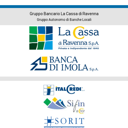
Gruppo Bancario La Cassa di Ravenna
Gruppo Autonomo di Banche Locali
Banche
del
Gruppo
Società
del
Gruppo