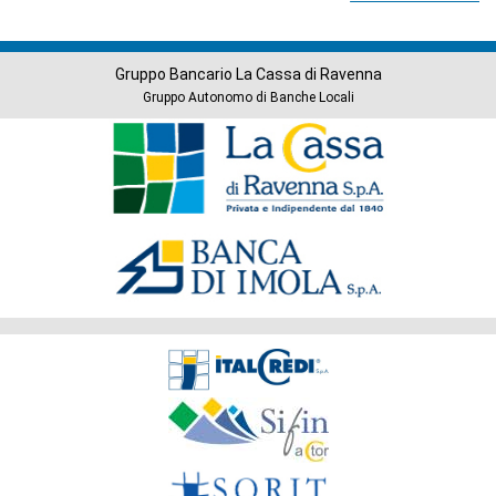
Gruppo Bancario La Cassa di Ravenna
Gruppo Autonomo di Banche Locali
Banche
del
Gruppo
Società
del
Gruppo