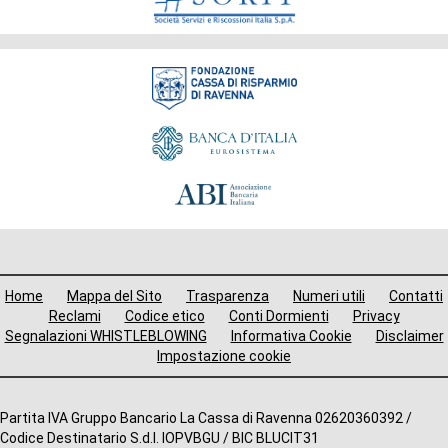
Fondazione
Menù
Home
Mappa del Sito
Trasparenza
Numeri utili
Contatti
i
Reclami
Codice etico
Conti Dormienti
Privacy
Segnalazioni WHISTLEBLOWING
Informativa Cookie
Disclaimer
avigazione
Impostazione cookie
ooter
Altre
Partita IVA Gruppo Bancario La Cassa di Ravenna 02620360392 /
Codice Destinatario S.d.I. IOPVBGU / BIC BLUCIT31