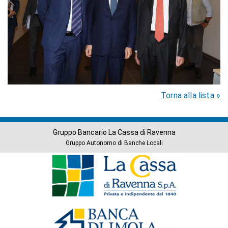
Torna alla lista »
Gruppo Bancario La Cassa di Ravenna
Gruppo Autonomo di Banche Locali
Banche
del
Gruppo