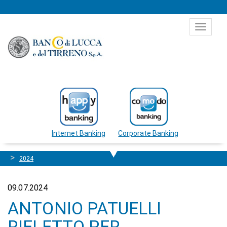
Salta al contenuto
Toggle
navigat
Internet Banking
Corporate Banking
2024
09.07.2024
ANTONIO PATUELLI
RIELETTO PER