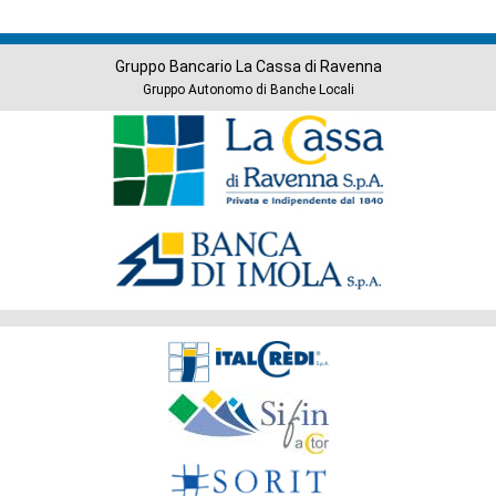
Gruppo Bancario La Cassa di Ravenna
Gruppo Autonomo di Banche Locali
Banche
del
Gruppo
Società
del
Gruppo