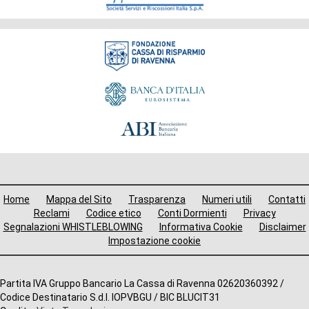
Fondazione
Menù
Home
Mappa del Sito
Trasparenza
Numeri utili
Contatti
i
Reclami
Codice etico
Conti Dormienti
Privacy
Segnalazioni WHISTLEBLOWING
Informativa Cookie
Disclaimer
avigazione
Impostazione cookie
ooter
Altre
Partita IVA Gruppo Bancario La Cassa di Ravenna 02620360392 /
Codice Destinatario S.d.I. IOPVBGU / BIC BLUCIT31