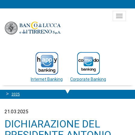
Salta al contenuto
Toggle
navigat
Internet Banking
Corporate Banking
2025
21.03.2025
DICHIARAZIONE DEL
PRESIDENTE ANTONIO