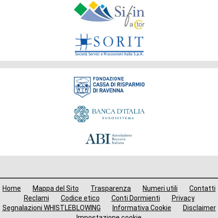
Gruppo
Fondazione
Menù
Home
Mappa del Sito
Trasparenza
Numeri utili
Contatti
i
Reclami
Codice etico
Conti Dormienti
Privacy
Segnalazioni WHISTLEBLOWING
Informativa Cookie
Disclaimer
Impostazione cookie