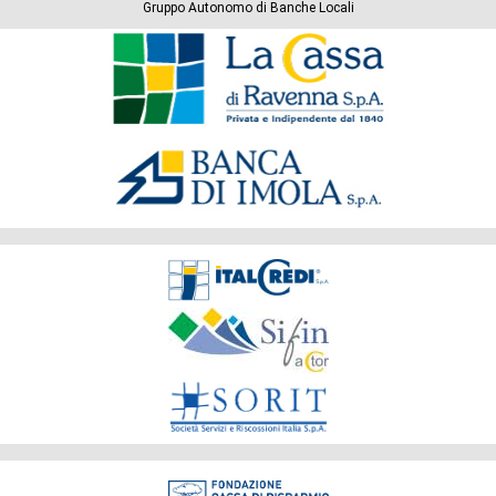
Gruppo Autonomo di Banche Locali
Banche
del
Gruppo
Società
del
Gruppo
Fondazione