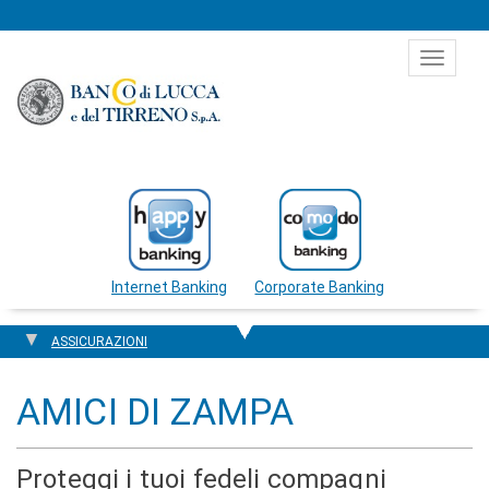
Salta al contenuto
Toggle
navigat
Internet Banking
Corporate Banking
ASSICURAZIONI
AMICI DI ZAMPA
Proteggi i tuoi fedeli compagni