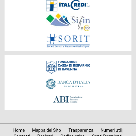
Società
del
Gruppo
Fondazione
Menù
Home
Mappa del Sito
Trasparenza
Numeri utili