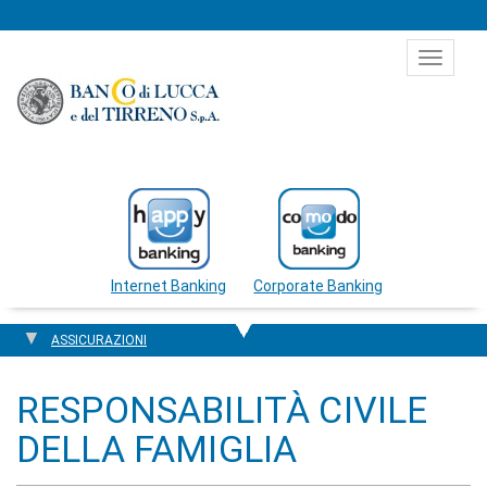
Salta al contenuto
Toggle
navigat
Internet Banking
Corporate Banking
ASSICURAZIONI
RESPONSABILITÀ CIVILE
DELLA FAMIGLIA